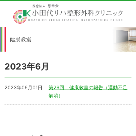
2023年6月
2023年06月01日
第29回 健康教室の報告（運動不足
解消）