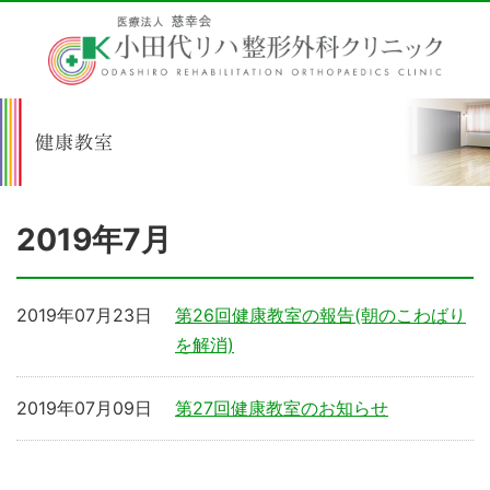
2019年7月
2019年07月23日
第26回健康教室の報告(朝のこわばり
を解消)
2019年07月09日
第27回健康教室のお知らせ