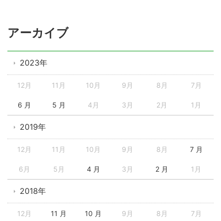
アーカイブ
2023年
12月
11月
10月
9月
8月
7月
6 月
5 月
4月
3月
2月
1月
2019年
12月
11月
10月
9月
8月
7 月
6月
5月
4 月
3月
2 月
1月
2018年
12月
11 月
10 月
9月
8月
7月