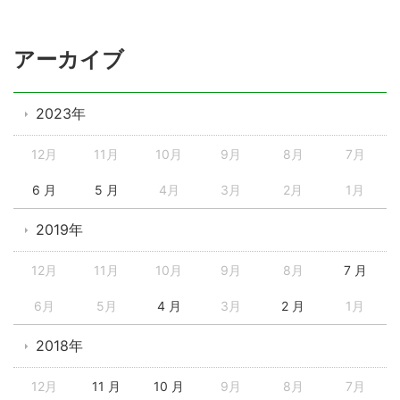
アーカイブ
2023年
12月
11月
10月
9月
8月
7月
6 月
5 月
4月
3月
2月
1月
2019年
12月
11月
10月
9月
8月
7 月
6月
5月
4 月
3月
2 月
1月
2018年
12月
11 月
10 月
9月
8月
7月