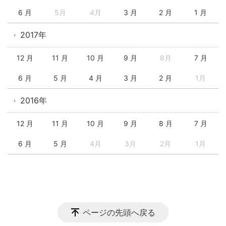
6 月
5月
4月
3 月
2 月
1 月
2017年
12 月
11 月
10 月
9 月
8月
7 月
6 月
5 月
4 月
3 月
2 月
1月
2016年
12 月
11 月
10 月
9 月
8 月
7 月
6 月
5 月
4月
3月
2月
1月
ページの先頭へ戻る