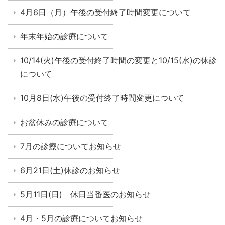
4月6日（月）午後の受付終了時間変更について
年末年始の診療について
10/14(火)午後の受付終了時間の変更と10/15(水)の休診
について
10月8日(水)午後の受付終了時間変更について
お盆休みの診療について
7月の診療についてお知らせ
6月21日(土)休診のお知らせ
5月11日(日) 休日当番医のお知らせ
4月・5月の診療についてお知らせ