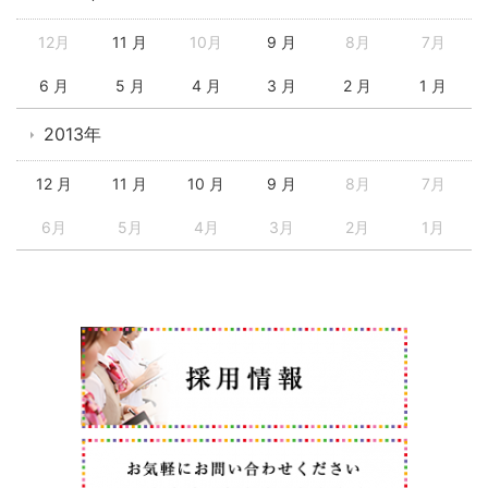
12月
11 月
10月
9 月
8月
7月
6 月
5 月
4 月
3 月
2 月
1 月
2013年
12 月
11 月
10 月
9 月
8月
7月
6月
5月
4月
3月
2月
1月