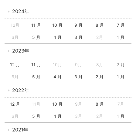
2024年
12月
11 月
10 月
9 月
8 月
7 月
6月
5 月
4 月
3 月
2月
1 月
2023年
12 月
11 月
10月
9月
8月
7 月
6月
5 月
4 月
3 月
2 月
1 月
2022年
12 月
11月
10 月
9月
8 月
7月
6月
5 月
4 月
3月
2月
1 月
2021年