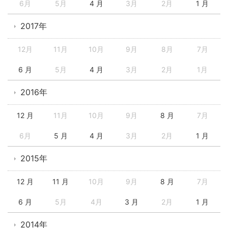
6月
5月
4 月
3月
2月
1 月
2017年
12月
11月
10月
9月
8月
7月
6 月
5月
4 月
3月
2月
1月
2016年
12 月
11月
10月
9月
8 月
7月
6月
5 月
4 月
3月
2月
1 月
2015年
12 月
11 月
10月
9月
8 月
7月
6 月
5月
4月
3 月
2月
1 月
2014年