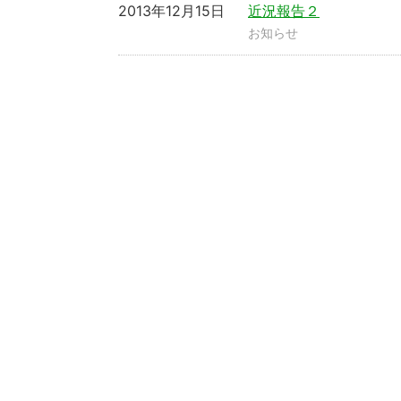
2013年12月15日
近況報告２
お知らせ