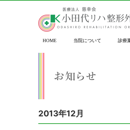
HOME
当院について
診療
2013年12月