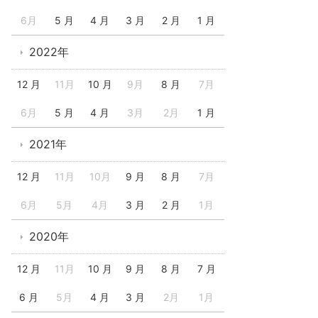
6月
5 月
4 月
3 月
2 月
1 月
2022年
12 月
11月
10 月
9月
8 月
7月
6月
5 月
4 月
3月
2月
1 月
2021年
12 月
11月
10月
9 月
8 月
7月
6月
5月
4月
3 月
2 月
1月
2020年
12 月
11月
10 月
9 月
8 月
7 月
6 月
5月
4 月
3 月
2月
1月