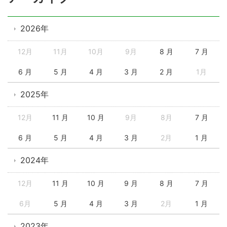
2026年
12月
11月
10月
9月
8 月
7 月
6 月
5 月
4 月
3 月
2 月
1月
2025年
12月
11 月
10 月
9月
8月
7 月
6 月
5 月
4 月
3 月
2月
1 月
2024年
12月
11 月
10 月
9 月
8 月
7 月
6月
5 月
4 月
3 月
2月
1 月
2023年