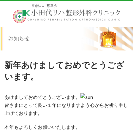
新年あけましておめでとうござ
います。
あけましておめでとうございます。
皆さまにとって良い１年になりますよう心からお祈り申し
上げております。
本年もよろしくお願いいたします。