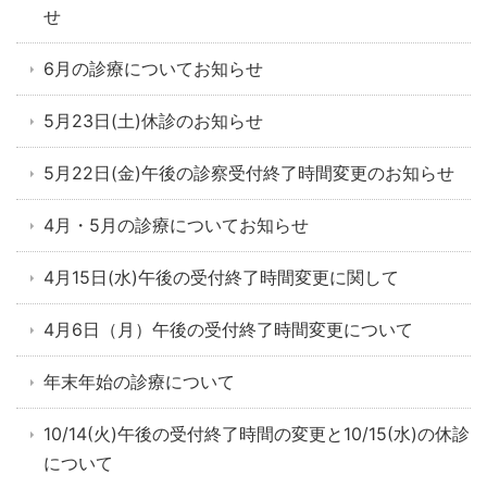
せ
6月の診療についてお知らせ
5月23日(土)休診のお知らせ
5月22日(金)午後の診察受付終了時間変更のお知らせ
4月・5月の診療についてお知らせ
4月15日(水)午後の受付終了時間変更に関して
4月6日（月）午後の受付終了時間変更について
年末年始の診療について
10/14(火)午後の受付終了時間の変更と10/15(水)の休診
について