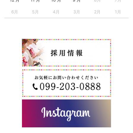
6月
5月
4月
3月
2月
1月