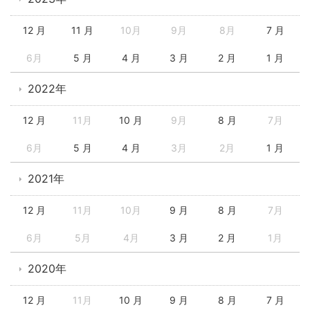
12 月
11 月
10月
9月
8月
7 月
6月
5 月
4 月
3 月
2 月
1 月
2022年
12 月
11月
10 月
9月
8 月
7月
6月
5 月
4 月
3月
2月
1 月
2021年
12 月
11月
10月
9 月
8 月
7月
6月
5月
4月
3 月
2 月
1月
2020年
12 月
11月
10 月
9 月
8 月
7 月