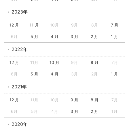
2023年
12 月
11 月
10月
9月
8月
7 月
6月
5 月
4 月
3 月
2 月
1 月
2022年
12 月
11月
10 月
9月
8 月
7月
6月
5 月
4 月
3月
2月
1 月
2021年
12 月
11月
10月
9 月
8 月
7月
6月
5月
4月
3 月
2 月
1月
2020年