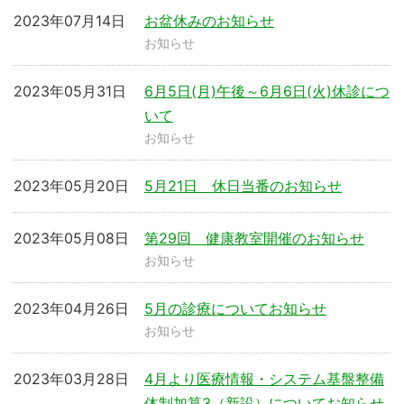
2023年07月14日
お盆休みのお知らせ
お知らせ
2023年05月31日
6月5日(月)午後～6月6日(火)休診につ
いて
お知らせ
2023年05月20日
5月21日 休日当番のお知らせ
2023年05月08日
第29回 健康教室開催のお知らせ
お知らせ
2023年04月26日
5月の診療についてお知らせ
お知らせ
2023年03月28日
4月より医療情報・システム基盤整備
体制加算3（新設）についてお知らせ