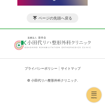
ページの先頭へ戻る
プライバシーポリシー
サイトマップ
© 小田代リハ整形外科クリニック.