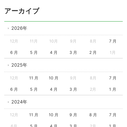
アーカイブ
2026年
12月
11月
10月
9月
8月
7 月
6 月
5 月
4 月
3 月
2 月
1月
2025年
12月
11 月
10 月
9月
8月
7 月
6 月
5 月
4 月
3 月
2月
1 月
2024年
12月
11 月
10 月
9 月
8 月
7 月
6月
5 月
4 月
3 月
2月
1 月