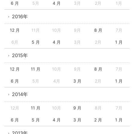
6 月
5月
4 月
3月
2月
1月
2016年
12 月
11月
10月
9月
8 月
7月
6月
5 月
4 月
3月
2月
1 月
2015年
12 月
11 月
10月
9月
8 月
7月
6 月
5月
4月
3 月
2月
1 月
2014年
12月
11 月
10月
9 月
8月
7月
6 月
5 月
4 月
3 月
2 月
1 月
2013年